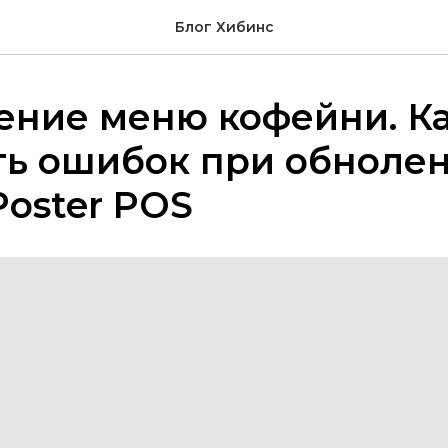
Блог Хибинс
ение меню кофейни. К
ть ошибок при обноле
Poster POS