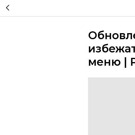
Обновл
избежа
меню | 